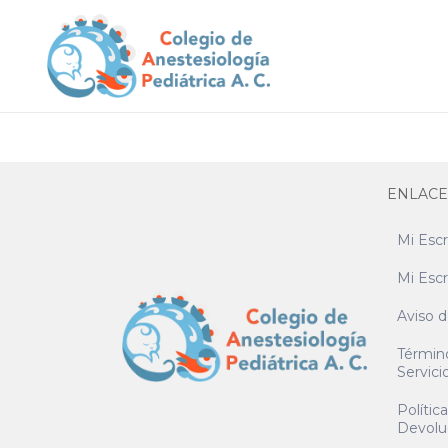
ENLACE
Mi Escr
Mi Escr
Aviso d
Términ
Servici
Polític
Devolu