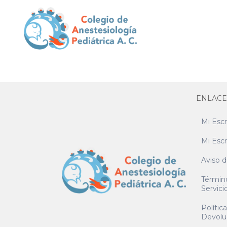
ENLACE
Mi Escr
Mi Escr
Aviso d
Términ
Servici
Polític
Devolu